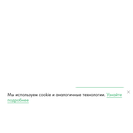
Vk
Telegram
© 2024
ООО «Ресторанная компания Поляна»
443013, г. Самара, ул. Коммунистическая, 90
+78462021230
ИНН/ОГРН 6316204690/1146316010543
Мы используем cookie и аналогичные технологии.
Узнайте
подробнее