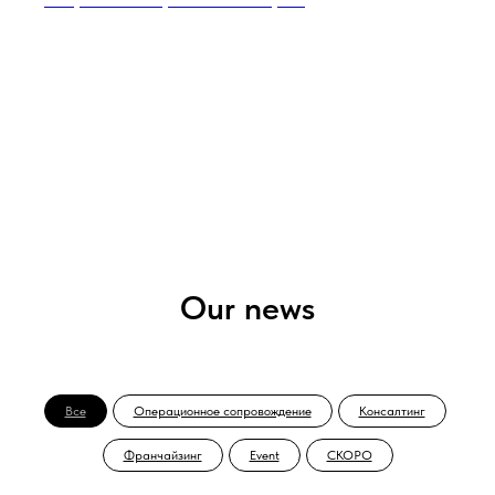
Our news
Все
Операционное сопровождение
Консалтинг
Франчайзинг
Event
СКОРО