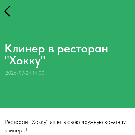
Клинер в ресторан
"Хокку"
2026-07-24 14:00
Ресторан "Хокку" ищет в свою дружную команду
клинера!