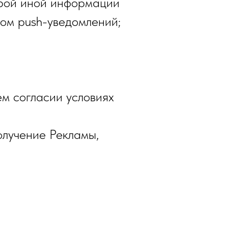
юбой иной информации
вом push-уведомлений;
ем согласии условиях
олучение Рекламы,