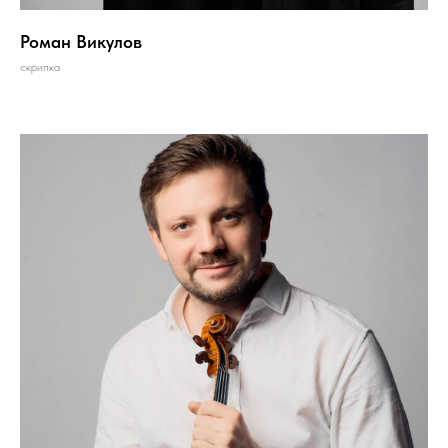
Роман Викулов
скрипка