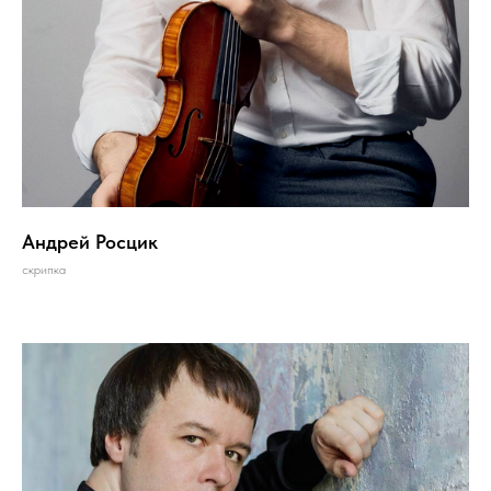
Андрей Росцик
скрипка