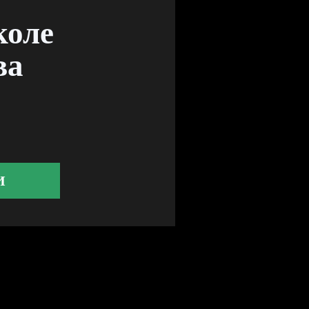
коле
ва
И